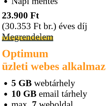
Napi mentés
23.900 Ft
(30.353 Ft br.) éves díj
Megrendelem
Optimum
üzleti webes alkalma
5 GB
webtárhely
10 GB
email tárhely
max.
7
weboldal