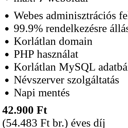
Webes adminisztrációs fe
99.9% rendelkezésre állá
Korlátlan domain
PHP használat
Korlátlan MySQL adatbá
Névszerver szolgáltatás
Napi mentés
42.900 Ft
(54.483 Ft br.) éves díj