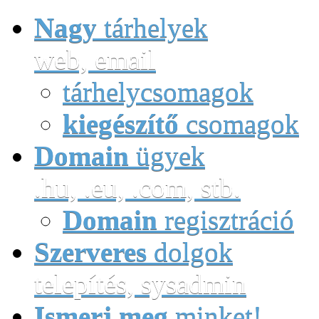
Nagy
tárhelyek
web, email
tárhelycsomagok
kiegészítő
csomagok
Domain
ügyek
.hu, .eu, .com, stb.
Domain
regisztráció
Szerveres
dolgok
telepítés, sysadmin
Ismerj meg
minket!