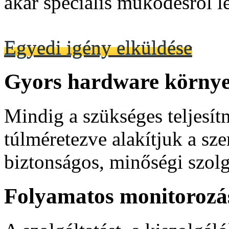
akár speciális működésről l
Egyedi igény elküldése
Gyors
hardware környe
Mindig a szükséges teljesí
túlméretezve alakítjuk a sze
biztonságos, minőségi szolg
Folyamatos
monitorozá