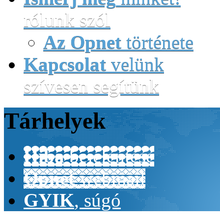
rólunk szól
Az Opnet
története
Kapcsolat
velünk
szívesen segítünk
Tárhelyek
Hiba
bejelentése
Opnet
webmail
GYIK
, súgó