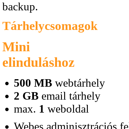
backup.
Tárhelycsomagok
Mini
elinduláshoz
500 MB
webtárhely
2 GB
email tárhely
max.
1
weboldal
Webes adminisztrációs fe