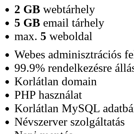
2 GB
webtárhely
5 GB
email tárhely
max.
5
weboldal
Webes adminisztrációs fe
99.9% rendelkezésre állá
Korlátlan domain
PHP használat
Korlátlan MySQL adatbá
Névszerver szolgáltatás