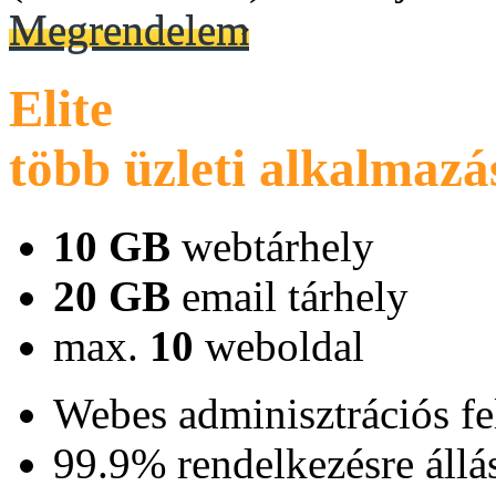
Megrendelem
Elite
több üzleti alkalmaz
10 GB
webtárhely
20 GB
email tárhely
max.
10
weboldal
Webes adminisztrációs fe
99.9% rendelkezésre állá