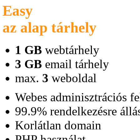
Easy
az alap tárhely
1 GB
webtárhely
3 GB
email tárhely
max.
3
weboldal
Webes adminisztrációs fe
99.9% rendelkezésre állá
Korlátlan domain
PHP használat