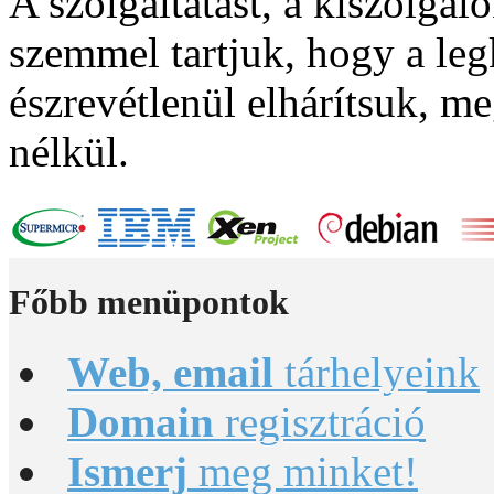
A szolgáltatást, a kiszolgál
szemmel tartjuk, hogy a leg
észrevétlenül elhárítsuk, 
nélkül.
Főbb
menüpontok
Web, email
tárhelyeink
Domain
regisztráció
Ismerj
meg minket!