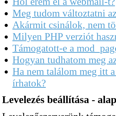
Hol érem el a webmail-t?
Meg tudom változtatni az
Akármit csinálok, nem tö
Milyen PHP verziót hasz
Támogatott-e a mod_pag
Hogyan tudhatom meg az
Ha nem találom meg itt a
írhatok?
Levelezés beállítása - al