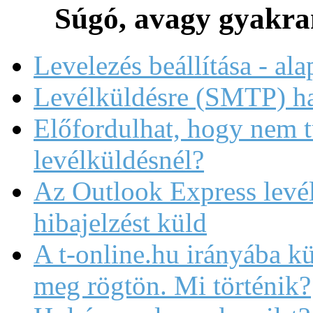
Súgó,
avagy gyakran
Levelezés beállítása - al
Levélküldésre (SMTP) ha
Előfordulhat, hogy nem t
levélküldésnél?
Az Outlook Express levé
hibajelzést küld
A t-online.hu irányába k
meg rögtön. Mi történik?