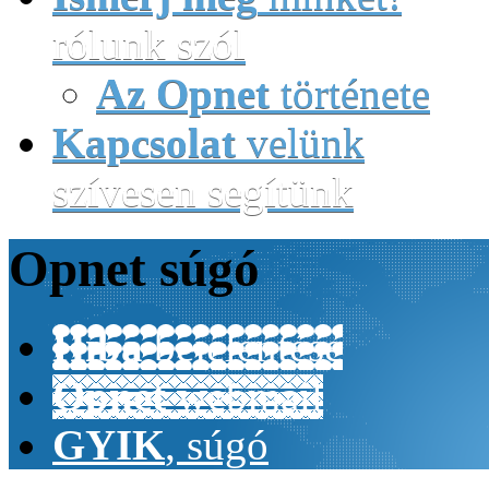
rólunk szól
Az Opnet
története
Kapcsolat
velünk
szívesen segítünk
Opnet
súgó
Hiba
bejelentése
Opnet
webmail
GYIK
, súgó