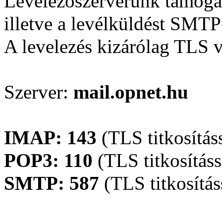
Levelezőszerverünk támogat
illetve a levélküldést SMTP
A levelezés kizárólag TLS v
Szerver:
mail.opnet.hu
IMAP: 143
(TLS titkosítás
POP3: 110
(TLS titkosításs
SMTP: 587
(TLS titkosítás