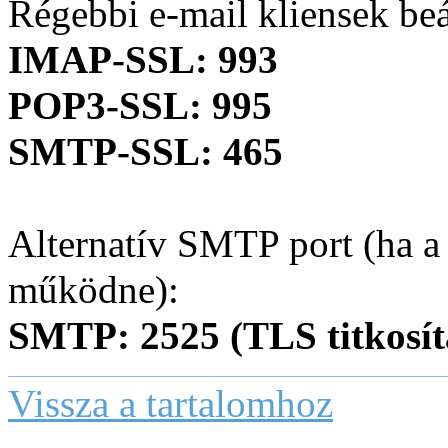
Régebbi e-mail kliensek beál
IMAP-SSL: 993
POP3-SSL: 995
SMTP-SSL: 465
Alternatív SMTP port (ha a
működne):
SMTP: 2525 (TLS titkosít
Vissza a tartalomhoz