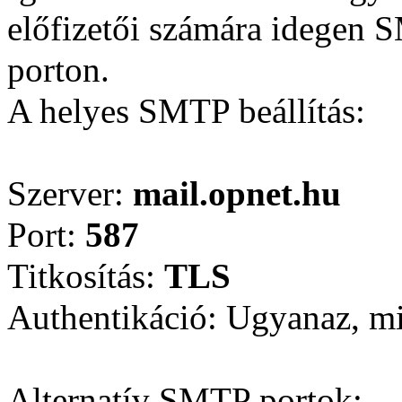
előfizetői számára idegen S
porton.
A helyes SMTP beállítás:
Szerver:
mail.opnet.hu
Port:
587
Titkosítás:
TLS
Authentikáció: Ugyanaz, mi
Alternatív SMTP portok: