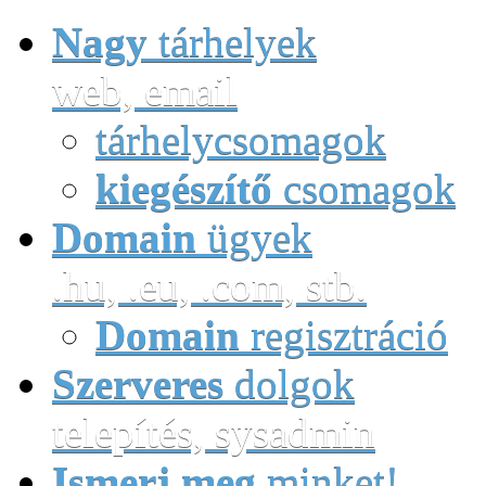
Nagy
tárhelyek
web, email
tárhelycsomagok
kiegészítő
csomagok
Domain
ügyek
.hu, .eu, .com, stb.
Domain
regisztráció
Szerveres
dolgok
telepítés, sysadmin
Ismerj meg
minket!