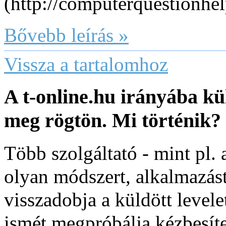
(http://computerquestionhe
Bővebb leírás »
Vissza a tartalomhoz
A t-online.hu irányába k
meg rögtön. Mi történik?
Több szolgáltató - mint pl. 
olyan módszert, alkalmazást
visszadobja a küldött levele
ismét megpróbálja kézbesíte