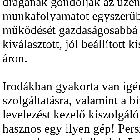
drágának gondolják az üzem
munkafolyamatot egyszerűbb
működését gazdaságosabbá t
kiválasztott, jól beállított 
áron.
Irodákban gyakorta van igé
szolgáltatásra, valamint a b
levelezést kezelő kiszolgál
hasznos egy ilyen gép! Persz