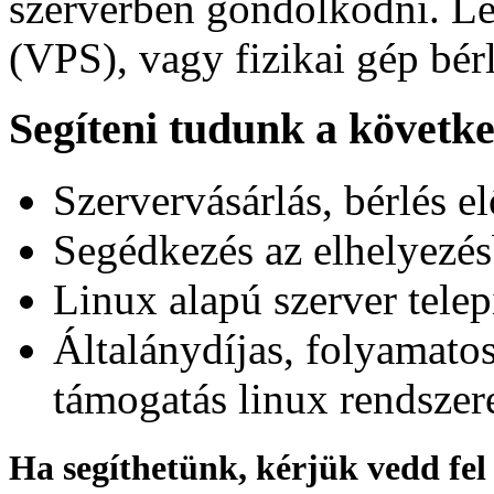
szerverben gondolkodni. Leh
(VPS), vagy fizikai gép bérl
Segíteni tudunk
a követk
Szervervásárlás, bérlés el
Segédkezés az elhelyezé
Linux alapú szerver telep
Általánydíjas, folyamato
támogatás linux rendszer
Ha segíthetünk, kérjük vedd fel