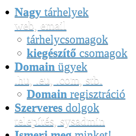
Nagy
tárhelyek
web, email
tárhelycsomagok
kiegészítő
csomagok
Domain
ügyek
.hu, .eu, .com, stb.
Domain
regisztráció
Szerveres
dolgok
telepítés, sysadmin
Ismerj meg
minket!