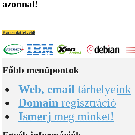
azonnal!
Kapcsolatfelvétel
Főbb
menüpontok
Web, email
tárhelyeink
Domain
regisztráció
Ismerj
meg minket!
Egyéb
információk