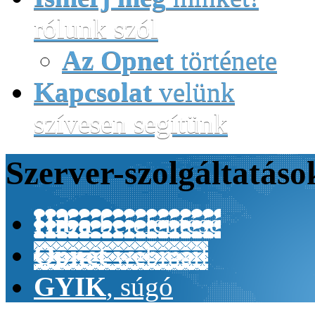
rólunk szól
Az Opnet
története
Kapcsolat
velünk
szívesen segítünk
Szerver-
szolgáltatáso
Hiba
bejelentése
Opnet
webmail
GYIK
, súgó