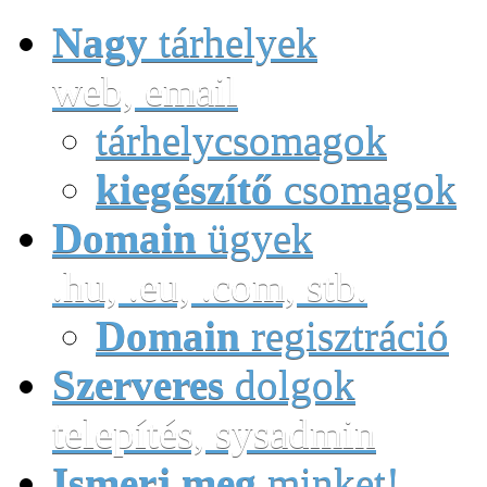
Nagy
tárhelyek
web, email
tárhelycsomagok
kiegészítő
csomagok
Domain
ügyek
.hu, .eu, .com, stb.
Domain
regisztráció
Szerveres
dolgok
telepítés, sysadmin
Ismerj meg
minket!