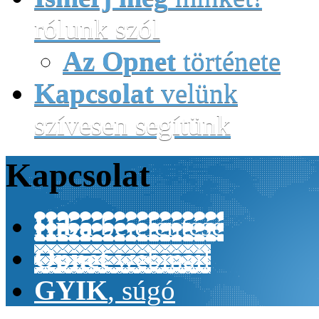
rólunk szól
Az Opnet
története
Kapcsolat
velünk
szívesen segítünk
Kapcsolat
Hiba
bejelentése
Opnet
webmail
GYIK
, súgó