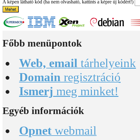
A képen látható kód (ha nem olvasható, kattints a képre új kódért!)
Mehet
Főbb
menüpontok
Web, email
tárhelyeink
Domain
regisztráció
Ismerj
meg minket!
Egyéb
információk
Opnet
webmail