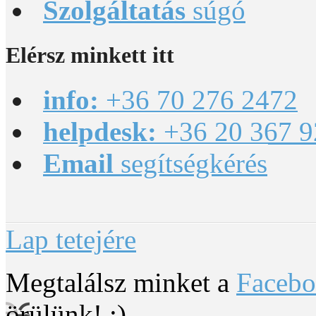
Szolgáltatás
súgó
Elérsz
minkett itt
info:
+36 70 276 2472
helpdesk:
+36 20 367 9
Email
segítségkérés
Lap tetejére
Megtalálsz minket a
Faceb
örülünk! :)