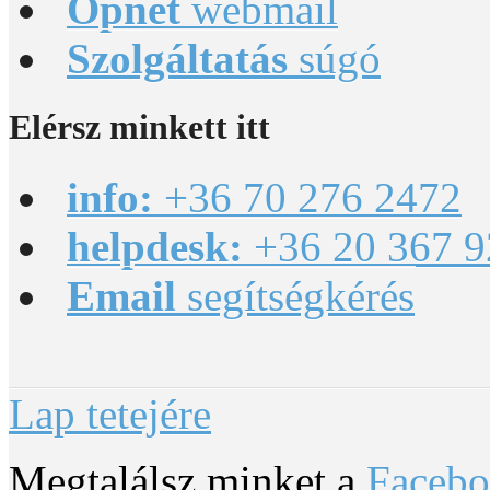
Opnet
webmail
Szolgáltatás
súgó
Elérsz
minkett itt
info:
+36 70 276 2472
helpdesk:
+36 20 367 9
Email
segítségkérés
Lap tetejére
Megtalálsz minket a
Faceb