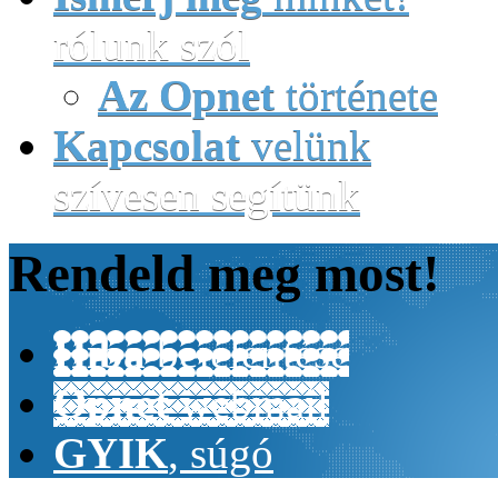
rólunk szól
Az Opnet
története
Kapcsolat
velünk
szívesen segítünk
Rendeld
meg most!
Hiba
bejelentése
Opnet
webmail
GYIK
, súgó