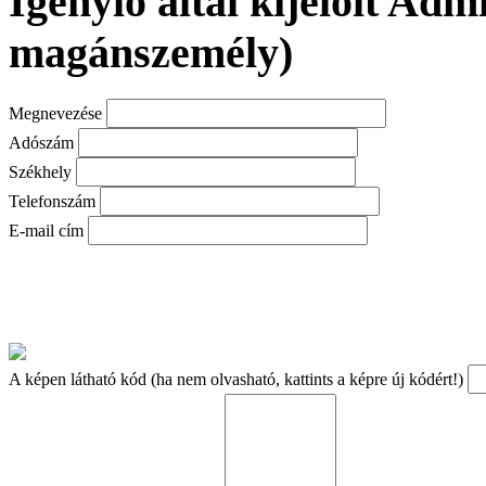
Igénylő által kijelölt Adm
magánszemély)
Megnevezése
Adószám
Székhely
Telefonszám
E-mail cím
A képen látható kód (ha nem olvasható, kattints a képre új kódért!)