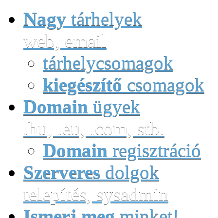
Nagy
tárhelyek
web, email
tárhelycsomagok
kiegészítő
csomagok
Domain
ügyek
.hu, .eu, .com, stb.
Domain
regisztráció
Szerveres
dolgok
telepítés, sysadmin
Ismerj meg
minket!