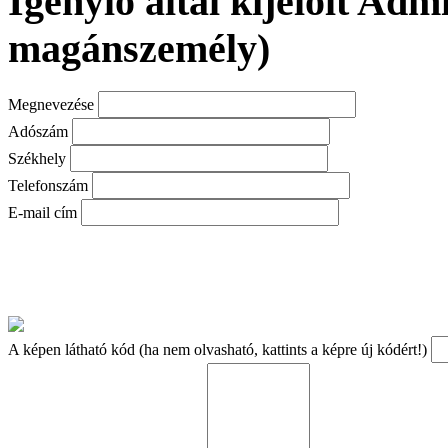
Igénylő által kijelölt Adm
magánszemély)
Megnevezése
Adószám
Székhely
Telefonszám
E-mail cím
A képen látható kód (ha nem olvasható, kattints a képre új kódért!)