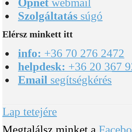
Opnet
webmail
Szolgáltatás
súgó
Elérsz
minkett itt
info:
+36 70 276 2472
helpdesk:
+36 20 367 9
Email
segítségkérés
Lap tetejére
Megtalálsz minket a
Faceb