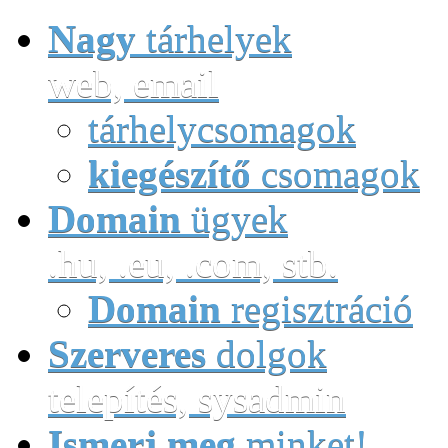
Nagy
tárhelyek
web, email
tárhelycsomagok
kiegészítő
csomagok
Domain
ügyek
.hu, .eu, .com, stb.
Domain
regisztráció
Szerveres
dolgok
telepítés, sysadmin
Ismerj meg
minket!