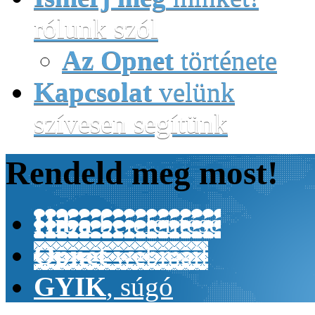
rólunk szól
Az Opnet
története
Kapcsolat
velünk
szívesen segítünk
Rendeld
meg most!
Hiba
bejelentése
Opnet
webmail
GYIK
, súgó